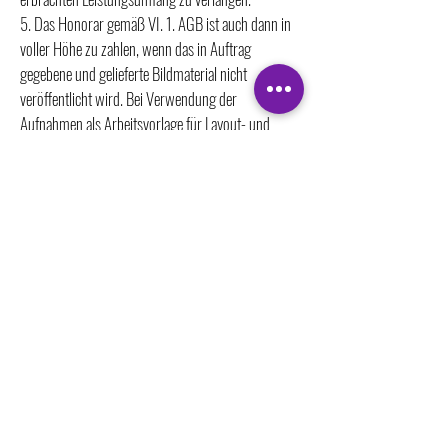
5. Das Honorar gemäß VI. 1. AGB ist auch dann in
voller Höhe zu zahlen, wenn das in Auftrag
gegebene und gelieferte Bildmaterial nicht
veröffentlicht wird. Bei Verwendung der
Aufnahmen als Arbeitsvorlage für Layout- und
Präsentationszwecke fällt vorbehaltlich einer
abweichenden Vereinbarung ein Honorar von
mindestens EURO 75,00 pro Aufnahme an.
6. Eine Aufrechnung oder die Ausübung des
Zurückbehaltungsrechts ist nur mit unbe-
strittenen oder rechtskräftig festgestellten
Forderungen des Kunden zulässig. Zulässig ist
außerdem die Aufrechnung mit bestrittenen aber
entscheidungsreifen Gegenforderungen.
VII. Rückgabe des Bildmaterials
1. Analoges Bildmaterial ist in der gelieferten Form
unverzüglich nach der Veröffentlichung oder der