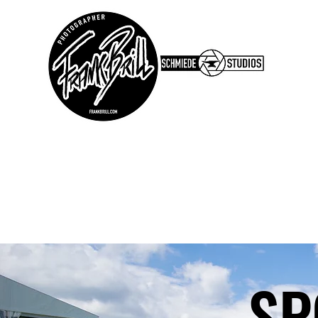
PO
SP