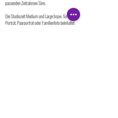
passenden Zeitrahmen Sinn.
Die Studiozeit Medium und Large bspw. für ein
Porträt, Paarporträt oder Familienfoto beinhaltet
das Vorgespräch.
Bei einer Tasse Kaffee lernen wir uns kennen und
besprechen die Umsetzung, eure Motivvorstellung,
wählen die Hintergründe aus.
Gerade diese Zeit vor Beginn des Shootings ist
besonders wichtig, um das Eis zu brechen sich
gegenseitig kennen zu lernen und nicht Teil einer
unpersönlichen Begegnung mit der Kamera zu
werden.
Porträt Shooting Studio Schmiede
Dauer 3 Stunden
Preis 450,- Euro